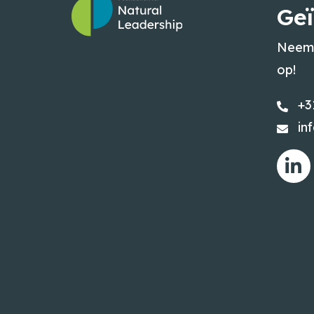
Geï
Neem 
op!
+3
in