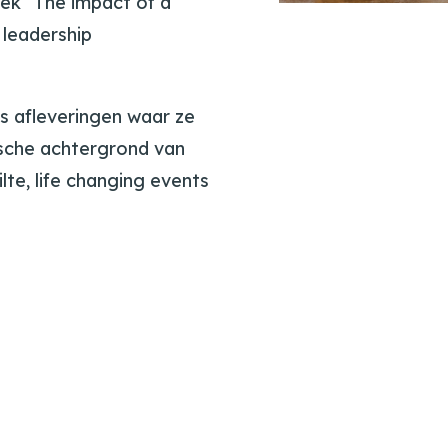
ek “The impact of a
 leadership
ks afleveringen waar ze
ische achtergrond van
lte, life changing events