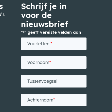
s
Schrijf je in
voor de
’s
nieuwsbrief
"
" geeft vereiste velden aan
*
n
Voorletters
*
Voornaam
*
Tussenvoegsel
Achternaam
*