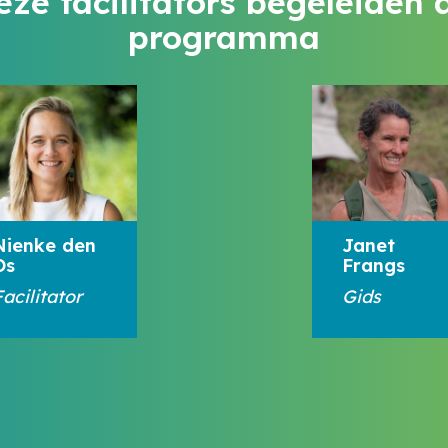
eze facilitators begeleiden d
programma
Nienke den
Janet
Os
Frangs
acilitator
Gids