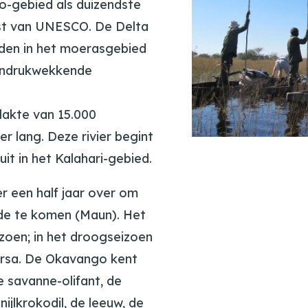
o-gebied als duizendste
st van UNESCO. De Delta
dden in het moerasgebied
 indrukwekkende
akte van 15.000
er lang. Deze rivier begint
it in het Kalahari-gebied.
er een half jaar over om
nde te komen (Maun). Het
zoen; in het droogseizoen
ersa. De Okavango kent
 savanne-olifant, de
 nijlkrokodil, de leeuw, de