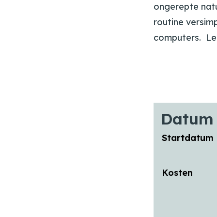
ongerepte natu
routine versim
computers. L
Datum 
Startdatum
Kosten