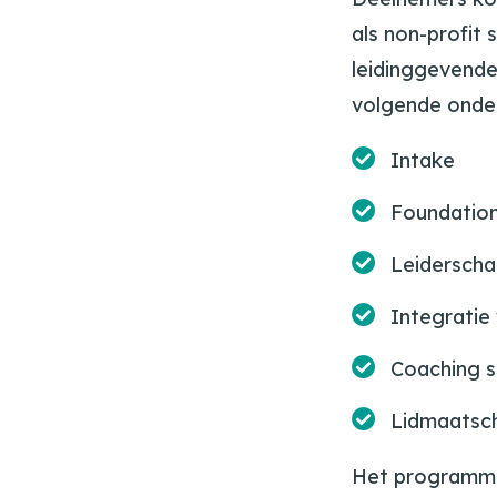
als non-profit
leidinggevende
volgende onde
Intake
Foundatio
Leiderschap
Integratie
Coaching s
Lidmaatsc
Het programma 