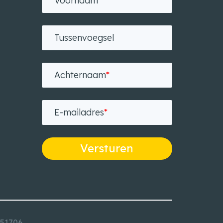
Voornaam
*
Tussenvoegsel
Achternaam
*
E-mailadres
*
Versturen
251706