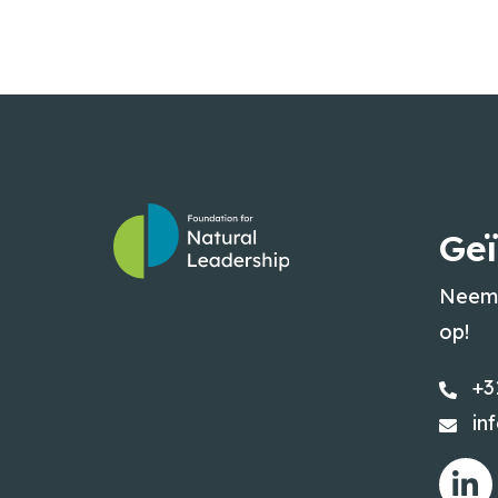
Geï
Neem 
op!
+3
in