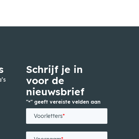
s
Schrijf je in
voor de
’s
nieuwsbrief
"
" geeft vereiste velden aan
*
n
Voorletters
*