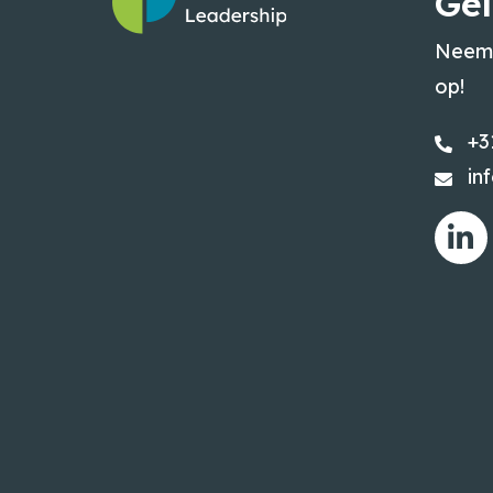
Geï
Neem 
op!
+3
in