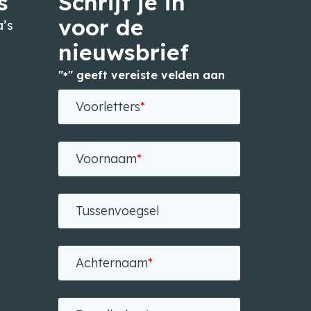
s
Schrijf je in
voor de
’s
nieuwsbrief
"
" geeft vereiste velden aan
*
n
Voorletters
*
Voornaam
*
Tussenvoegsel
Achternaam
*