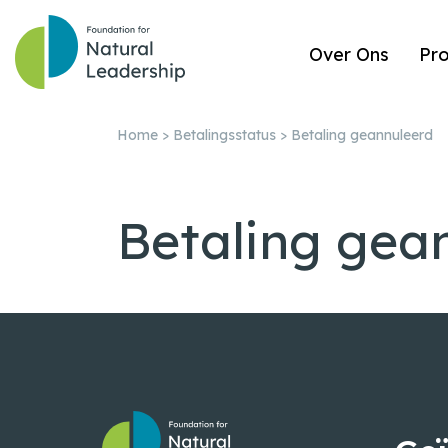
Over Ons
Pr
Home
>
Betalingsstatus
>
Betaling geannuleerd
Betaling gea