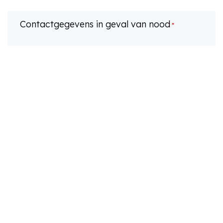
Contactgegevens in geval van nood
*
0 van 44 max. aantal karakters
Vul hier het telefoonnummer en de naam in van je
contactpersoon. Eventuele extra informatie kan worden
toegevoegd in veld "overige opmerkingen"
Dieetwensen
Indien van toepassing