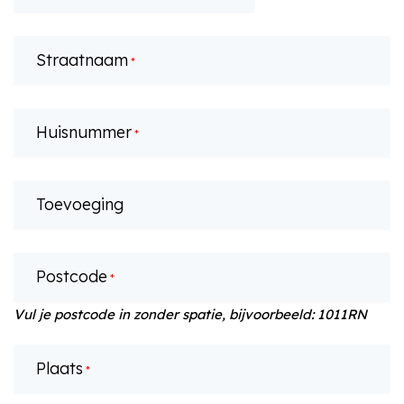
dash
MM
dash
Straatnaam
JJJJ
*
Huisnummer
*
Toevoeging
Postcode
*
Vul je postcode in zonder spatie, bijvoorbeeld: 1011RN
Plaats
*