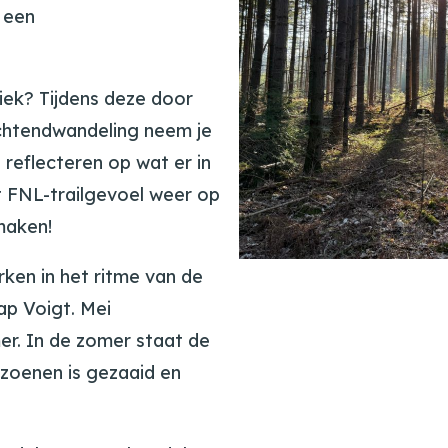
 een
iek? Tijdens deze door
ochtendwandeling neem je
 reflecteren op wat er in
t FNL-trailgevoel weer op
 maken!
rken in het ritme van de
ap Voigt. Mei
er. In de zomer staat de
eizoenen is gezaaid en