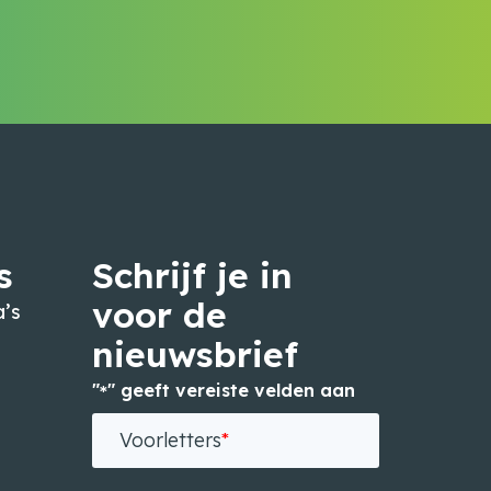
s
Schrijf je in
voor de
’s
nieuwsbrief
"
" geeft vereiste velden aan
*
n
Voorletters
*