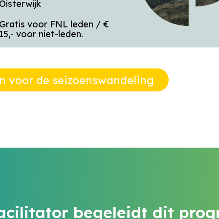
Oisterwijk
Gratis voor FNL leden / €
15,- voor niet-leden.
 in voor de seizoenswandeling
acilitator begeleidt dit pr