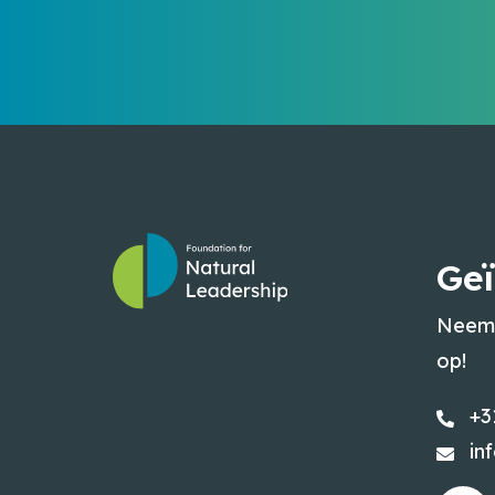
Geï
Neem 
op!
+3
in