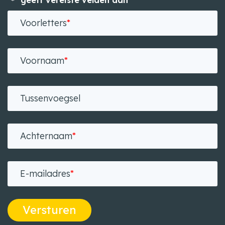
"
" geeft vereiste velden aan
*
Voorletters
*
Voornaam
*
Tussenvoegsel
Achternaam
*
E-mailadres
*
Versturen